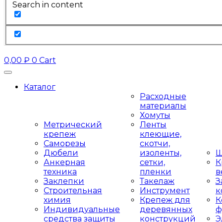
Search in content
0,00
₽
0
Cart
Каталог
Расходные
материалы
Хомуты
Метрический
Ленты
крепеж
клеющие,
Саморезы
скотчи,
Дюбели
изоленты,
Ш
Анкерная
сетки,
К
техника
пленки
в
Заклепки
Такелаж
З
Строительная
Инструмент
к
химия
Крепеж для
К
Индивидуальные
деревянных
ф
средства защиты
конструкций
Э