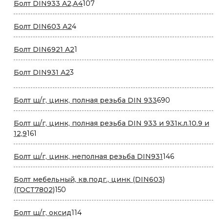
107
Болт DIN933 A2,А4
107
товаров
4
Болт DIN603 A2
4
товара
1
Болт DIN6921 A2
1
товар
3
Болт DIN931 A2
3
товара
690
Болт ш/г, цинк, полная резьба DIN 933
690
товаров
Болт ш/г, цинк, полная резьба DIN 933 и 931к.л.10.9 и
161
12,9
161
товар
146
Болт ш/г, цинк, неполная резьба DIN931
146
товаров
Болт мебельный, кв.подг., цинк (DIN603)
150
(ГОСТ7802)
150
товаров
114
Болт ш/г, оксид
114