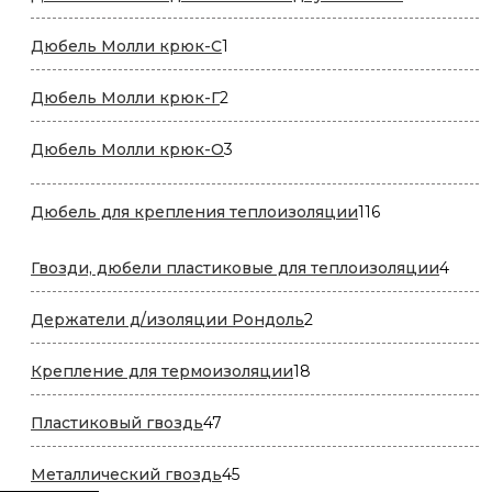
товаров
1
Дюбель Молли крюк-C
1
товар
2
Дюбель Молли крюк-Г
2
товара
3
Дюбель Молли крюк-О
3
товара
116
Дюбель для крепления теплоизоляции
116
товаров
4
Гвозди, дюбели пластиковые для теплоизоляции
4
това
2
Держатели д/изоляции Рондоль
2
товара
18
Крепление для термоизоляции
18
товаров
47
Пластиковый гвоздь
47
товаров
45
Металлический гвоздь
45