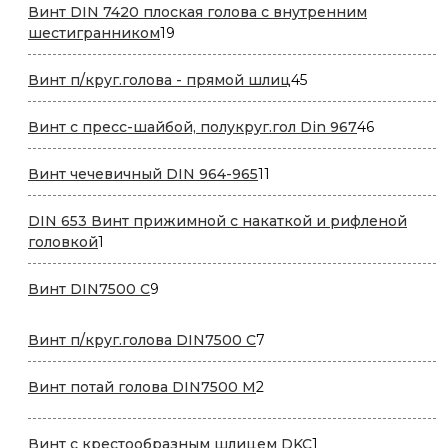
Винт DIN 7420 плоская голова с внутренним
19
шестигранником
19
товаров
45
Винт п/круг.голова - прямой шлиц
45
товаров
46
Винт с пресс-шайбой, полукруг.гол Din 967
46
товаров
11
Винт чечевичный DIN 964-965
11
товаров
DIN 653 Винт прижимной с накаткой и рифленой
1
головкой
1
товар
9
Винт DIN7500 С
9
товаров
7
Винт п/круг.голова DIN7500 С
7
товаров
2
Винт потай голова DIN7500 М
2
товара
1
Винт с крестообразным шлицем DKC
1