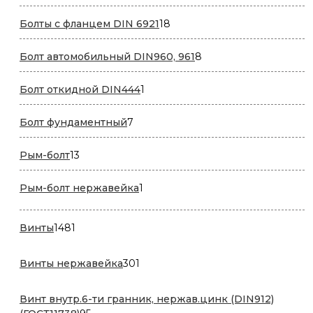
товаров
18
Болты с фланцем DIN 6921
18
товаров
8
Болт автомобильный DIN960, 961
8
товаров
1
Болт откидной DIN444
1
товар
7
Болт фундаментный
7
товаров
13
Рым-болт
13
товаров
1
Рым-болт нержавейка
1
товар
1481
Винты
1481
товар
301
Винты нержавейка
301
товар
Винт внутр.6-ти гранник, нержав.цинк (DIN912)
95