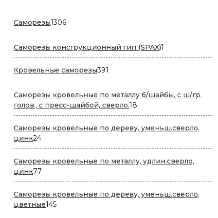
товара
1306
Саморезы
1306
товаров
1
Саморезы конструкционный тип (SPAX)
1
товар
391
Кровельные саморезы
391
товар
Саморезы кровельные по металлу б/шайбы, с ш/гр.
18
голов., с пресс-шайбой, сверло.
18
товаров
Саморезы кровельные по дереву, уменьш.сверло,
24
цинк
24
товара
Саморезы кровельные по металлу, удлин.сверло,
77
цинк
77
товаров
Саморезы кровельные по дереву, уменьш.сверло,
145
цветные
145
товаров