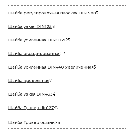
товара
3
Шайба регулировочная плоская DIN 988
3
товара
31
Шайба узкая DIN125
31
товар
25
Шайба усиленная DIN9021
25
товаров
27
Шайба оксидированная
27
товаров
3
Шайба усиленная DIN440 Увеличенная
3
товара
7
Шайба кровельная
7
товаров
4
Шайба узкая DIN433
4
товара
42
Шайба Гровер din127
42
товара
26
Шайба Гровер оцинк.
26
товаров