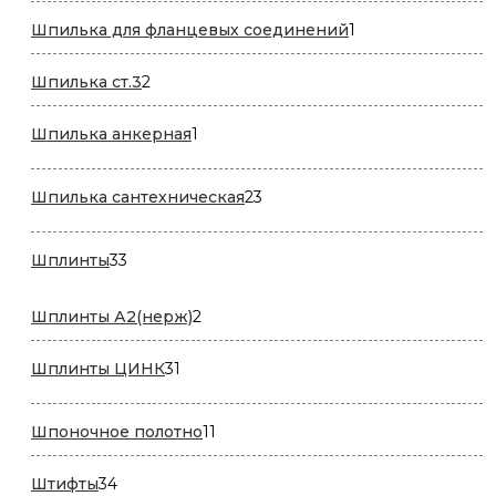
1
Шпилька для фланцевых соединений
1
товар
2
Шпилька ст.3
2
товара
1
Шпилька анкерная
1
товар
23
Шпилька сантехническая
23
товара
33
Шплинты
33
товара
2
Шплинты А2(нерж)
2
товара
31
Шплинты ЦИНК
31
товар
11
Шпоночное полотно
11
товаров
34
Штифты
34