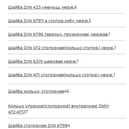
6
Шайба DIN 433 уменьш. нерж.
6
товаров
5
Шайба DIN 6797-a стопор.зубч. нерж.
5
товаров
1
Шайба DIN 6796 тарельч. пружинная, нержав.
1
товар
1
Шайба DIN 472 стопорная(кольцо стопор.) нерж.
1
товар
1
Шайба DIN 6319 шаровая нерж.
1
товар
1
Шайба DIN 471 стопорная(кольцо стопор.) нерж.
1
товар
46
Шайба кольцо, стопорная
46
товаров
Кольцо упорное(стопорное) внутреннее ДИН
27
472,471
27
товаров
4
Шайба стопорная DIN 6799
4