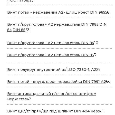
(ГОСТ11738)
95
товаров
56
Винт потай - нержавейка А2- шлиц крест DIN 965
56
то
Винт п/круг.голова - А2 нержав.сталь DIN 7985,DIN
63
84,DIN 85
63
товара
10
Винт п/круг.голова - А2 нержав.сталь DIN 84
10
товаров
3
Винт п/круг.голова - А2 нержав.сталь DIN 85
3
товара
29
Винт полукруг внутренний ш/г,ISO 7380-1, А2
29
товаро
55
Винт потай - внутр. шест. нержавейка DIN 7991 А2
55
то
Винт антивандальный п/гл вн/шт со штифтом
2
нерж.сталь
2
товара
1
Винт цил/гл.прям/шл под шплинт DIN 404 нерж.
1