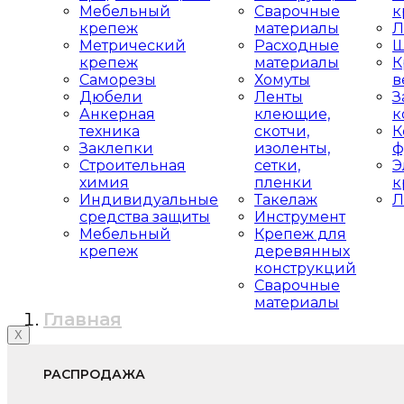
Мебельный
Сварочные
к
крепеж
материалы
Л
Метрический
Расходные
Ш
крепеж
материалы
К
Саморезы
Хомуты
в
Дюбели
Ленты
З
Анкерная
клеющие,
к
техника
скотчи,
К
Заклепки
изоленты,
ф
Строительная
сетки,
Э
химия
пленки
к
Индивидуальные
Такелаж
Л
средства защиты
Инструмент
Мебельный
Крепеж для
крепеж
деревянных
конструкций
Сварочные
материалы
Главная
X
РАСПРОДАЖА