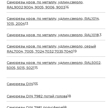
Саморезы кров. по металлу, удлин.сверло,
16
RAL9002,9004, 9005, 9006, 9003
16
товаров
Саморезы кров. по металлу, удлин.сверло, RAL1014,
13
1015, 2004
13
товаров
3
Саморезы кров. по металлу, удлин.сверло, RAL1018,
3
тов
Саморезы кров. по металлу, удлин.сверло, серый
19
RAL7004, 7005, 7024,7032,7035,7040
19
товаров
Саморезы кров. по металлу, удлин.сверло, RAL5002,
15
5005, 5015, 5021
15
товаров
155
Саморезы DIN
155
товаров
18
Саморезы DIN 7982 потай голова
18
товаров
68
Саморезы DIN 7981 полусфера
68