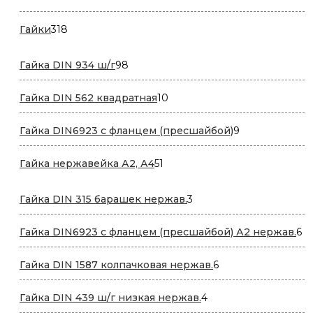
товар
318
Гайки
318
товаров
98
Гайка DIN 934 ш/г
98
товаров
10
Гайка DIN 562 квадратная
10
товаров
9
Гайка DIN6923 с фланцем (пресшайбой)
9
товаров
51
Гайка нержавейка А2, А4
51
товар
3
Гайка DIN 315 барашек нержав.
3
товара
6
Гайка DIN6923 с фланцем (пресшайбой) А2 нержав.
6
то
6
Гайка DIN 1587 колпачковая нержав.
6
товаров
4
Гайка DIN 439 ш/г низкая нержав.
4
товара