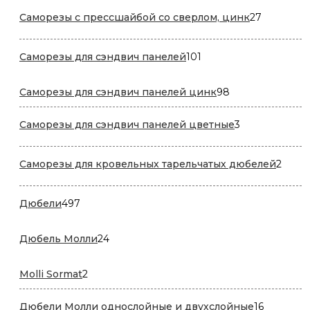
27
Саморезы с прессшайбой со сверлом, цинк
27
товаров
101
Саморезы для сэндвич панелей
101
товар
98
Саморезы для сэндвич панелей цинк
98
товаров
3
Саморезы для сэндвич панелей цветные
3
товара
2
Саморезы для кровельных тарельчатых дюбелей
2
товар
497
Дюбели
497
товаров
24
Дюбель Молли
24
товара
2
Molli Sormat
2
товара
16
Дюбели Молли однослойные и двухслойные
16