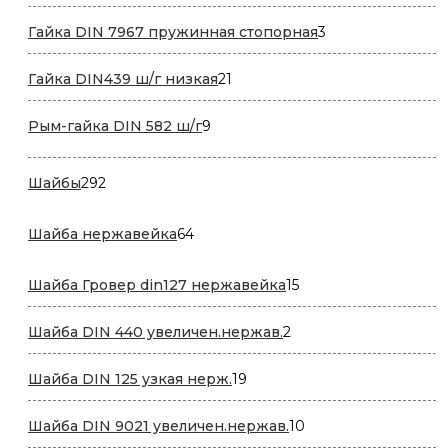
товара
3
Гайка DIN 7967 пружинная стопорная
3
товара
21
Гайка DIN439 ш/г низкая
21
товар
9
Рым-гайка DIN 582 ш/г
9
товаров
292
Шайбы
292
товара
64
Шайба нержавейка
64
товара
15
Шайба Гровер din127 нержавейка
15
товаров
2
Шайба DIN 440 увеличен.нержав.
2
товара
19
Шайба DIN 125 узкая нерж.
19
товаров
10
Шайба DIN 9021 увеличен.нержав.
10
товаров