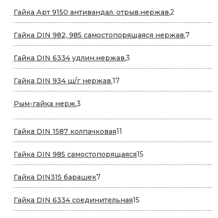
2
Гайка Арт 9150 антивандал. отрыв.нержав.
2
товара
7
Гайка DIN 982, 985 самостопорящаяся нержав.
7
товаров
3
Гайка DIN 6334 удлин.нержав.
3
товара
17
Гайка DIN 934 ш/г нержав.
17
товаров
3
Рым-гайка нерж.
3
товара
11
Гайка DIN 1587 колпачковая
11
товаров
15
Гайка DIN 985 самостопорящаяся
15
товаров
7
Гайка DIN315 барашек
7
товаров
15
Гайка DIN 6334 соединительная
15
товаров