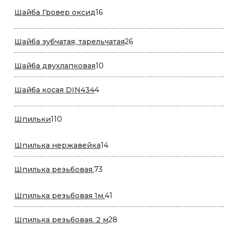
16
Шайба Гровер оксид
16
товаров
26
Шайба зубчатая, тарельчатая
26
товаров
10
Шайба двухлапковая
10
товаров
4
Шайба косая DIN434
4
товара
110
Шпильки
110
товаров
14
Шпилька нержавейка
14
товаров
73
Шпилька резьбовая.
73
товара
41
Шпилька резьбовая 1м.
41
товар
28
Шпилька резьбовая. 2 м
28
товаров