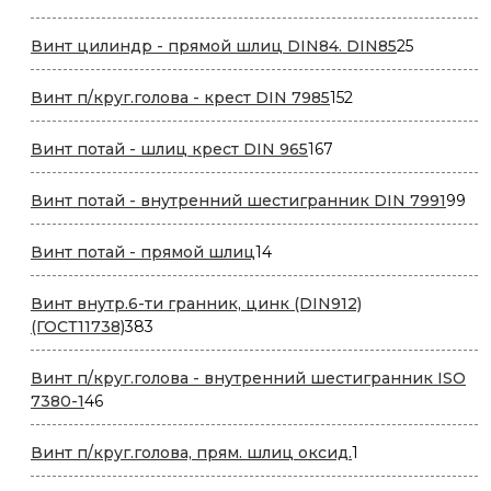
товар
25
Винт цилиндр - прямой шлиц DIN84. DIN85
25
товаров
152
Винт п/круг.голова - крест DIN 7985
152
товара
167
Винт потай - шлиц крест DIN 965
167
товаров
99
Винт потай - внутренний шестигранник DIN 7991
99
то
14
Винт потай - прямой шлиц
14
товаров
Винт внутр.6-ти гранник, цинк (DIN912)
383
(ГОСТ11738)
383
товара
Винт п/круг.голова - внутренний шестигранник ISO
46
7380-1
46
товаров
1
Винт п/круг.голова, прям. шлиц оксид.
1
товар