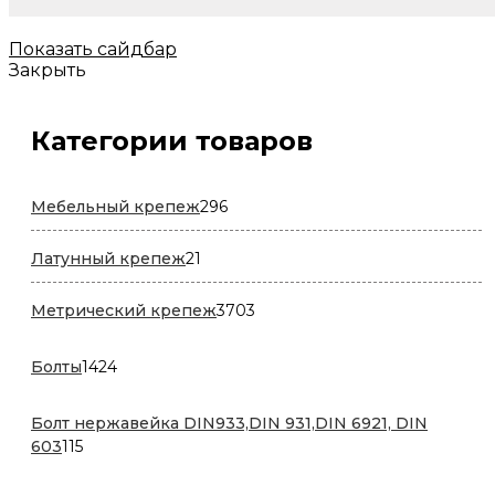
Показать сайдбар
Закрыть
Категории товаров
296
Мебельный крепеж
296
товаров
21
Латунный крепеж
21
товар
3703
Метрический крепеж
3703
товара
1424
Болты
1424
товара
Болт нержавейка DIN933,DIN 931,DIN 6921, DIN
115
603
115
товаров