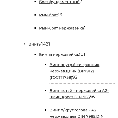
7
7
Болт фундаментный
товаров
13
13
Рым-болт
товаров
1
1
Рым-болт нержавейка
товар
1481
1481
Винты
товар
301
301
Винты нержавейка
товар
Винт внутр.6-ти гранник,
нержав.цинк (DIN912)
95
95
(ГОСТ11738)
товаров
Винт потай - нержавейка А2-
56
56
шлиц крест DIN 965
товаров
Винт п/круг.голова - А2
нержав.сталь DIN 7985,DIN