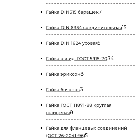
тов
7
7
Гайка DIN315 барашек
товаров
15
15
Гайка DIN 6334 соединительная
това
5
5
Гайка DIN 1624 усовая
товаров
34
34
Гайка оксид. ГОСТ 5915-70
товара
8
8
Гайка эриксон
товаров
3
3
Гайка бочонок
товара
Гайка ГОСТ 11871-88 круглая
8
8
шлицевая
товаров
Гайка для фланцевых соединений
5
5
(ОСТ 26-2041-96)