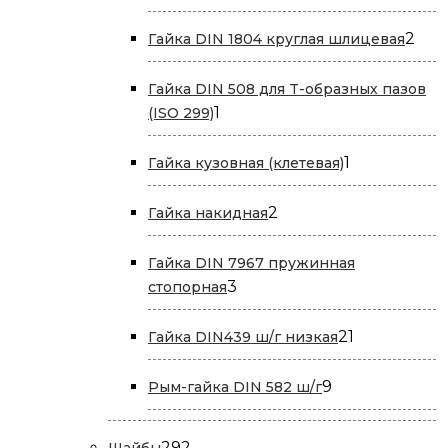
товаров
2
2
Гайка DIN 1804 круглая шлицевая
тов
Гайка DIN 508 для T-образных пазов
1
1
(ISO 299)
товар
1
1
Гайка кузовная (клетевая)
товар
2
2
Гайка накидная
товара
Гайка DIN 7967 пружинная
3
3
стопорная
товара
21
21
Гайка DIN439 ш/г низкая
товар
9
9
Рым-гайка DIN 582 ш/г
товаров
292
292
Шайбы