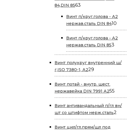
63
63
84,DIN 85
товара
Винт п/круг.голова - А2
10
10
нержав.сталь DIN 84
това
Винт п/круг.голова - А2
3
3
нержав.сталь DIN 85
товар
Винт полукруг внутренний ш/
29
29
г,ISO 7380-1, А2
товаров
Винт потай - внутр. шест.
55
55
нержавейка DIN 7991 А2
товар
Винт антивандальный п/гл вн/
2
2
шт со штифтом нерж.сталь
товар
Винт цил/гл.прям/шл под