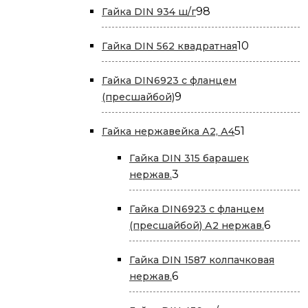
товаров
98
98
Гайка DIN 934 ш/г
товаров
10
10
Гайка DIN 562 квадратная
товаров
Гайка DIN6923 с фланцем
9
9
(пресшайбой)
товаров
51
51
Гайка нержавейка А2, А4
товар
Гайка DIN 315 барашек
3
3
нержав.
товара
Гайка DIN6923 с фланцем
6
6
(пресшайбой) А2 нержав.
товар
Гайка DIN 1587 колпачковая
6
6
нержав.
товаров