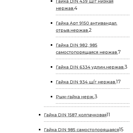
Гайка DIN 439 ш/г низкая
4
4
нержав.
товара
Гайка Арт 9150 антивандал.
2
2
отрыв.нержав.
товара
Гайка DIN 982, 985
7
7
самостопорящаяся нержав.
това
3
3
Гайка DIN 6334 удлин.нержав.
то
17
17
Гайка DIN 934 ш/г нержав.
това
3
3
Рым-гайка нерж.
товара
11
11
Гайка DIN 1587 колпачковая
товаров
15
15
Гайка DIN 985 самостопорящаяся