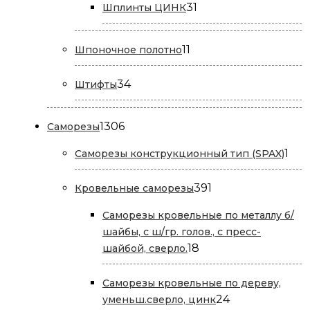
31
31
Шплинты ЦИНК
товар
11
11
Шпоночное полотно
товаров
34
34
Штифты
товара
1306
1306
Саморезы
товаров
1
1
Саморезы конструкционный тип (SPAX)
тов
391
391
Кровельные саморезы
товар
Саморезы кровельные по металлу б/
шайбы, с ш/гр. голов., с пресс-
18
18
шайбой, сверло.
товаров
Саморезы кровельные по дереву,
24
24
уменьш.сверло, цинк