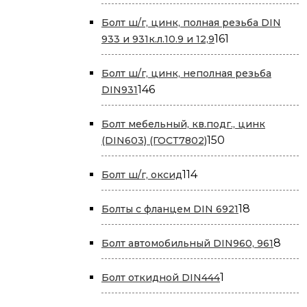
товаров
Болт ш/г, цинк, полная резьба DIN
161
161
933 и 931к.л.10.9 и 12,9
товар
Болт ш/г, цинк, неполная резьба
146
146
DIN931
товаров
Болт мебельный, кв.подг., цинк
150
150
(DIN603) (ГОСТ7802)
товаров
114
114
Болт ш/г, оксид
товаров
18
18
Болты с фланцем DIN 6921
товаров
8
8
Болт автомобильный DIN960, 961
това
1
1
Болт откидной DIN444
товар