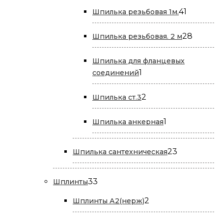
товара
41
41
Шпилька резьбовая 1м.
товар
28
28
Шпилька резьбовая. 2 м
товар
Шпилька для фланцевых
1
1
соединений
товар
2
2
Шпилька ст.3
товара
1
1
Шпилька анкерная
товар
23
23
Шпилька сантехническая
товара
33
33
Шплинты
товара
2
2
Шплинты А2(нерж)
товара