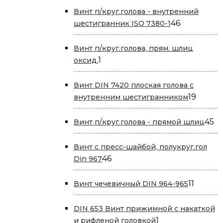
Винт п/круг.голова - внутренний
46
46
шестигранник ISO 7380-1
товаров
Винт п/круг.голова, прям. шлиц
1
1
оксид.
товар
Винт DIN 7420 плоская голова с
19
19
внутренним шестигранником
товар
45
45
Винт п/круг.голова - прямой шлиц
т
Винт с пресс-шайбой, полукруг.гол
46
46
Din 967
товаров
11
11
Винт чечевичный DIN 964-965
товаро
DIN 653 Винт прижимной с накаткой
1
1
и рифленой головкой