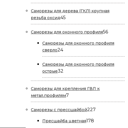
Саморезы для дерева (ГКЛ) крупная
45
45
резьба оксид
товаров
56
56
Саморезы для оконного профиля
товаров
Саморезы для оконного профиля
24
24
сверло
товара
Саморезы для оконного профиля
32
32
острые
товара
Саморезы для крепления ГВЛ к
7
7
метал.профилям
товаров
227
227
Саморезы с прессшайбой
товаров
178
178
Пресшайба цветная
товаров