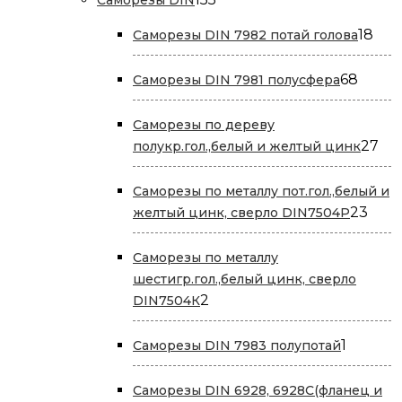
товаров
18
18
Саморезы DIN 7982 потай голова
тов
68
68
Саморезы DIN 7981 полусфера
товар
Саморезы по дереву
27
27
полукр.гол.,белый и желтый цинк
то
Саморезы по металлу пот.гол.,белый и
23
23
желтый цинк, сверло DIN7504P
това
Саморезы по металлу
шестигр.гол.,белый цинк, сверло
2
2
DIN7504К
товара
1
1
Саморезы DIN 7983 полупотай
товар
Саморезы DIN 6928, 6928С(фланец и