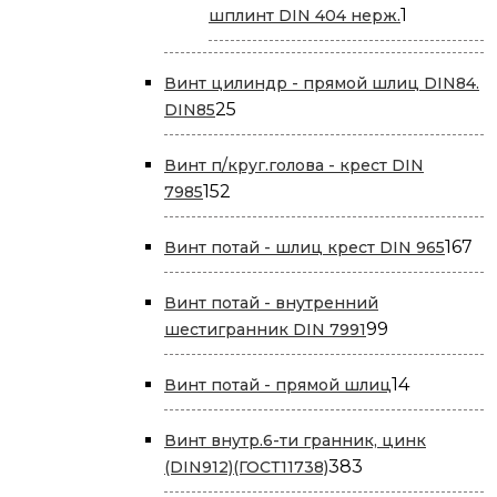
1
1
шплинт DIN 404 нерж.
товар
Винт цилиндр - прямой шлиц DIN84.
25
25
DIN85
товаров
Винт п/круг.голова - крест DIN
152
152
7985
товара
16
167
Винт потай - шлиц крест DIN 965
то
Винт потай - внутренний
99
99
шестигранник DIN 7991
товаров
14
14
Винт потай - прямой шлиц
товаров
Винт внутр.6-ти гранник, цинк
383
383
(DIN912)(ГОСТ11738)
товара