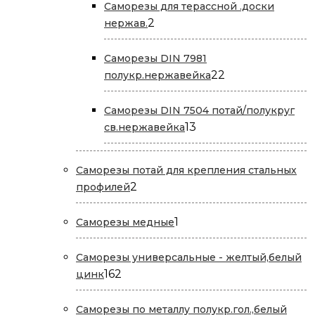
Саморезы для терассной .доски
2
2
нержав.
товара
Саморезы DIN 7981
22
22
полукр.нержавейка
товара
Саморезы DIN 7504 потай/полукруг
13
13
св.нержавейка
товаров
Саморезы потай для крепления стальных
2
2
профилей
товара
1
1
Саморезы медные
товар
Саморезы универсальные - желтый,белый
162
162
цинк
товара
Саморезы по металлу полукр.гол.,белый