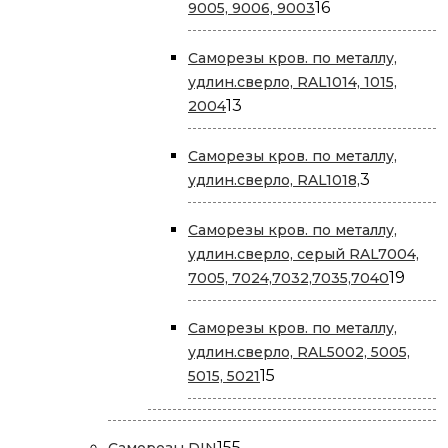
16
16
9005, 9006, 9003
товаров
Саморезы кров. по металлу,
удлин.сверло, RAL1014, 1015,
13
13
2004
товаров
Саморезы кров. по металлу,
3
3
удлин.сверло, RAL1018,
товара
Саморезы кров. по металлу,
удлин.сверло, серый RAL7004,
19
19
7005, 7024,7032,7035,7040
това
Саморезы кров. по металлу,
удлин.сверло, RAL5002, 5005,
15
15
5015, 5021
товаров
155
155
Саморезы DIN