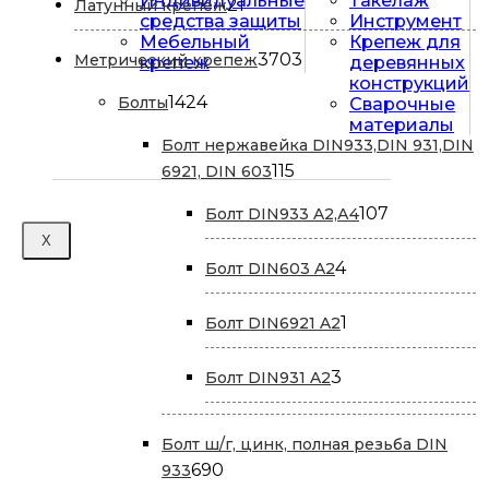
Индивидуальные
Такелаж
21
21
Латунный крепеж
средства защиты
Инструмент
товар
Мебельный
Крепеж для
3703
3703
Метрический крепеж
крепеж
деревянных
конструкций
товара
1424
1424
Болты
Сварочные
материалы
товара
Болт нержавейка DIN933,DIN 931,DIN
115
115
6921, DIN 603
товаров
107
107
Болт DIN933 A2,А4
товаров
X
4
4
Болт DIN603 A2
товара
1
1
Болт DIN6921 A2
товар
3
3
Болт DIN931 A2
товара
Болт ш/г, цинк, полная резьба DIN
690
690
933