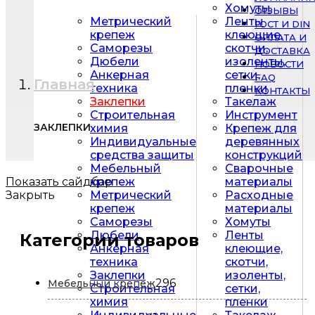
Хомуты
ОТЗЫВЫ
Метрический
Ленты
ГОСТ И DIN
крепеж
клеющие,
ОПЛАТА И
Саморезы
скотчи,
ДОСТАВКА
Дюбели
изоленты,
НОВОСТИ
Анкерная
сетки,
FAQ
Главная
техника
пленки
КОНТАКТЫ
Заклепки
Такелаж
Строительная
Инструмент
ЗАКЛЕПКИ
химия
Крепеж для
Индивидуальные
деревянных
средства защиты
конструкций
Мебельный
Сварочные
Показать сайдбар
крепеж
материалы
Закрыть
Метрический
Расходные
крепеж
материалы
Саморезы
Хомуты
Дюбели
Ленты
Категории товаров
Анкерная
клеющие,
техника
скотчи,
Заклепки
изоленты,
296
296
Мебельный крепеж
Строительная
сетки,
товаров
химия
пленки