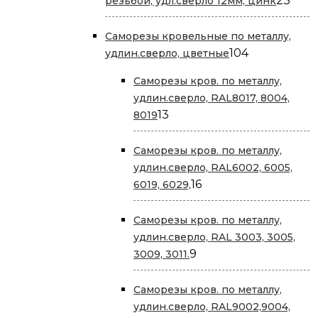
23
резьбой, удл.сверло 12мм, цинк
това
Саморезы кровельные по металлу,
104
104
удлин.сверло, цветные
товара
Саморезы кров. по металлу,
удлин.сверло, RAL8017, 8004,
13
13
8019
товаров
Саморезы кров. по металлу,
удлин.сверло, RAL6002, 6005,
16
16
6019, 6029,
товаров
Саморезы кров. по металлу,
удлин.сверло, RAL 3003, 3005,
9
9
3009, 3011.
товаров
Саморезы кров. по металлу,
удлин.сверло, RAL9002,9004,