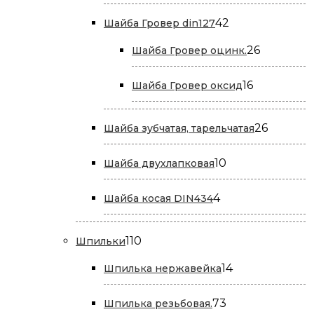
товара
42
42
Шайба Гровер din127
товара
26
26
Шайба Гровер оцинк.
товаров
16
16
Шайба Гровер оксид
товаров
26
26
Шайба зубчатая, тарельчатая
товаров
10
10
Шайба двухлапковая
товаров
4
4
Шайба косая DIN434
товара
110
110
Шпильки
товаров
14
14
Шпилька нержавейка
товаров
73
73
Шпилька резьбовая.