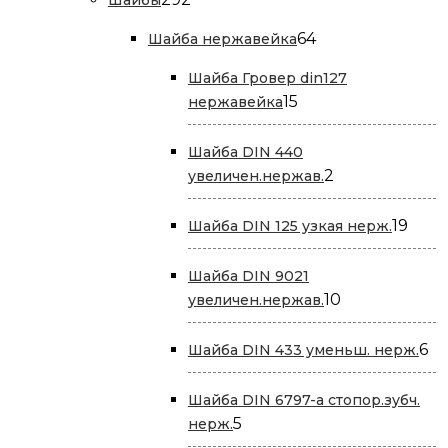
товара
64
64
Шайба нержавейка
товара
Шайба Гровер din127
15
15
нержавейка
товаров
Шайба DIN 440
2
2
увеличен.нержав.
товара
19
19
Шайба DIN 125 узкая нерж.
това
Шайба DIN 9021
10
10
увеличен.нержав.
товаров
6
6
Шайба DIN 433 уменьш. нерж.
то
Шайба DIN 6797-a стопор.зубч.
5
5
нерж.
товаров