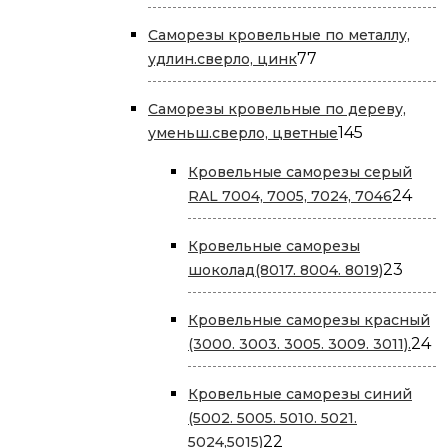
товара
Саморезы кровельные по металлу,
77
77
удлин.сверло, цинк
товаров
Саморезы кровельные по дереву,
145
145
уменьш.сверло, цветные
товаров
Кровельные саморезы серый
24
24
RAL 7004, 7005, 7024, 7046
тов
Кровельные саморезы
23
23
шоколад(8017. 8004. 8019)
това
Кровельные саморезы красный
2
24
(3000. 3003. 3005. 3009. 3011).
т
Кровельные саморезы cиний
(5002. 5005. 5010. 5021.
22
22
5024,5015)