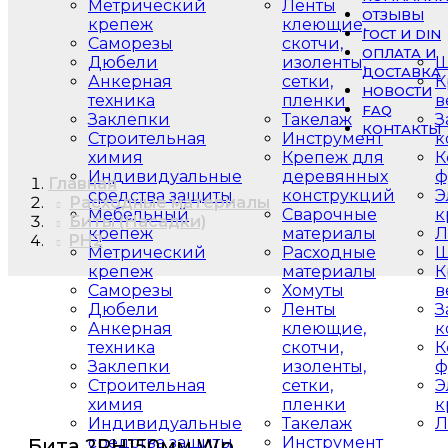
Метрический
Ленты
ОТЗЫВЫ
крепеж
клеющие,
ГОСТ И DIN
Саморезы
скотчи,
ОПЛАТА И
Дюбели
изоленты,
Ш
ДОСТАВКА
Анкерная
сетки,
К
НОВОСТИ
техника
пленки
в
FAQ
Заклепки
Такелаж
З
КОНТАКТЫ
Строительная
Инструмент
к
химия
Крепеж для
К
Индивидуальные
деревянных
ф
Главная
средства защиты
конструкций
Э
Расходные материалы
Мебельный
Сварочные
к
Биты (Насадки)
крепеж
материалы
Л
PH2
Метрический
Расходные
Ш
крепеж
материалы
К
Саморезы
Хомуты
в
Дюбели
Ленты
З
Анкерная
клеющие,
к
техника
скотчи,
К
Заклепки
изоленты,
ф
Строительная
сетки,
Э
химия
пленки
к
Индивидуальные
Такелаж
Л
средства защиты
Инструмент
Бита 2PH150мм Wр